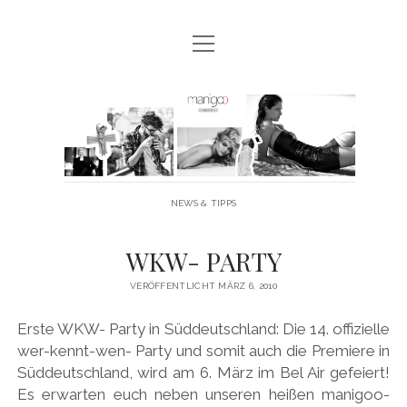
Menü
MANIGOO BLOG
öffnen
MANIGOO EVENTS
Manigoo
MANIGOO MODELS
-
IMPRESSUM & DATENSCHUTZ
Blog
NEWS & TIPPS
twitter
facebook
instagram
youtube
WKW- PARTY
VERÖFFENTLICHT MÄRZ 6, 2010
Erste WKW- Party in Süddeutschland: Die 14. offizielle
wer-kennt-wen- Party und somit auch die Premiere in
Süddeutschland, wird am 6. März im Bel Air gefeiert!
Es erwarten euch neben unseren heißen manigoo-