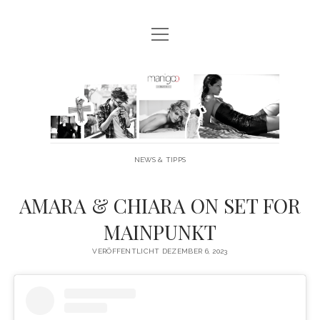
Menü
MANIGOO BLOG
öffnen
MANIGOO EVENTS
Manigoo
MANIGOO MODELS
-
IMPRESSUM & DATENSCHUTZ
Blog
NEWS & TIPPS
twitter
facebook
instagram
youtube
AMARA & CHIARA ON SET FOR
MAINPUNKT
VERÖFFENTLICHT DEZEMBER 6, 2023