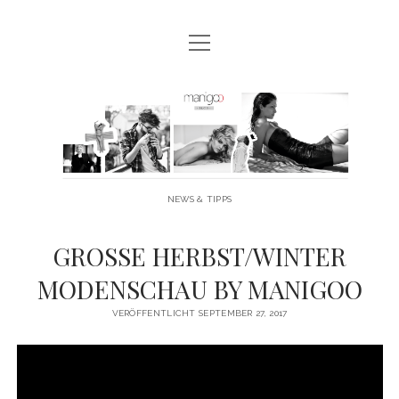
Menü
MANIGOO BLOG
öffnen
MANIGOO EVENTS
Manigoo
MANIGOO MODELS
-
IMPRESSUM & DATENSCHUTZ
Blog
NEWS & TIPPS
twitter
facebook
instagram
youtube
GROSSE HERBST/WINTER
MODENSCHAU BY MANIGOO
VERÖFFENTLICHT SEPTEMBER 27, 2017