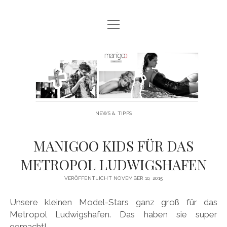
Menü
MANIGOO BLOG
öffnen
MANIGOO EVENTS
Manigoo
MANIGOO MODELS
-
IMPRESSUM & DATENSCHUTZ
Blog
NEWS & TIPPS
twitter
facebook
instagram
youtube
MANIGOO KIDS FÜR DAS
METROPOL LUDWIGSHAFEN
VERÖFFENTLICHT NOVEMBER 10, 2015
Unsere kleinen Model-Stars ganz groß für das
Metropol Ludwigshafen. Das haben sie super
gemacht!