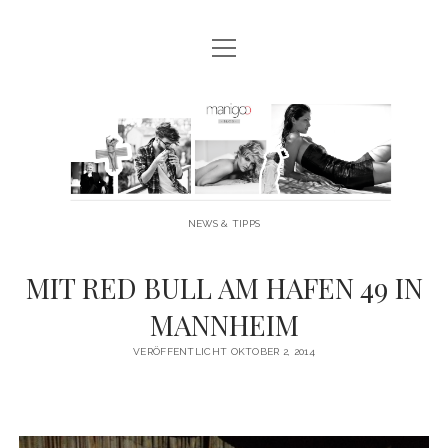
Menü
MANIGOO BLOG
öffnen
MANIGOO EVENTS
Manigoo
MANIGOO MODELS
-
IMPRESSUM & DATENSCHUTZ
Blog
NEWS & TIPPS
twitter
facebook
instagram
youtube
MIT RED BULL AM HAFEN 49 IN
MANNHEIM
VERÖFFENTLICHT OKTOBER 2, 2014