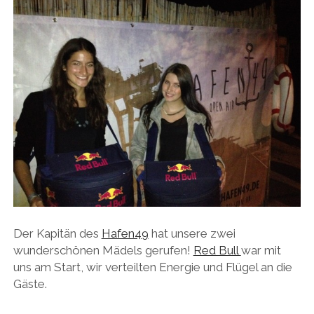
Der Kapitän des
Hafen49
hat unsere zwei
wunderschönen Mädels gerufen!
Red Bull
war mit
uns am Start, wir verteilten Energie und Flügel an die
Gäste.