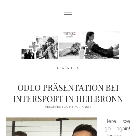
Menü
MANIGOO BLOG
öffnen
MANIGOO EVENTS
Manigoo
MANIGOO MODELS
-
IMPRESSUM & DATENSCHUTZ
Blog
NEWS & TIPPS
twitter
facebook
instagram
youtube
ODLO PRÄSENTATION BEI
INTERSPORT IN HEILBRONN
VERÖFFENTLICHT MAI 5, 2017
Here we
go again!
Unsere