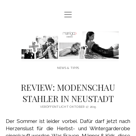
Menü
MANIGOO BLOG
öffnen
MANIGOO EVENTS
Manigoo
MANIGOO MODELS
-
IMPRESSUM & DATENSCHUTZ
Blog
NEWS & TIPPS
twitter
facebook
instagram
youtube
REVIEW: MODENSCHAU
STAHLER IN NEUSTADT
VERÖFFENTLICHT OKTOBER 17, 2015
Der Sommer ist leider vorbei. Dafür darf jetzt nach
Herzenslust für die Herbst- und Wintergarderobe
eingekauft werden. Was Frauen, Männer & Kids diese