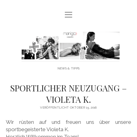
Menü
MANIGOO BLOG
öffnen
MANIGOO EVENTS
Manigoo
MANIGOO MODELS
-
IMPRESSUM & DATENSCHUTZ
Blog
NEWS & TIPPS
twitter
facebook
instagram
youtube
SPORTLICHER NEUZUGANG –
VIOLETA K.
VERÖFFENTLICHT OKTOBER 15, 2016
Wir rüsten auf und freuen uns über unsere
sportbegeisterte Violeta K.
Herzlich Willkommen im Team!