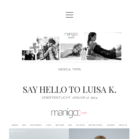
Menü
MANIGOO BLOG
öffnen
MANIGOO EVENTS
Manigoo
MANIGOO MODELS
-
IMPRESSUM & DATENSCHUTZ
Blog
NEWS & TIPPS
twitter
facebook
instagram
youtube
SAY HELLO TO LUISA K.
VERÖFFENTLICHT JANUAR 17, 2024