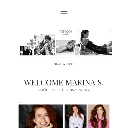
Menü
MANIGOO BLOG
öffnen
MANIGOO EVENTS
Manigoo
MANIGOO MODELS
-
IMPRESSUM & DATENSCHUTZ
Blog
NEWS & TIPPS
twitter
facebook
instagram
youtube
WELCOME MARINA S.
VERÖFFENTLICHT JANUAR 15, 2024