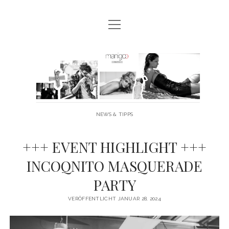
Menü
MANIGOO BLOG
öffnen
MANIGOO EVENTS
Manigoo
MANIGOO MODELS
-
IMPRESSUM & DATENSCHUTZ
Blog
NEWS & TIPPS
twitter
facebook
instagram
youtube
+++ EVENT HIGHLIGHT +++
INCOQNITO MASQUERADE
PARTY
VERÖFFENTLICHT JANUAR 28, 2024